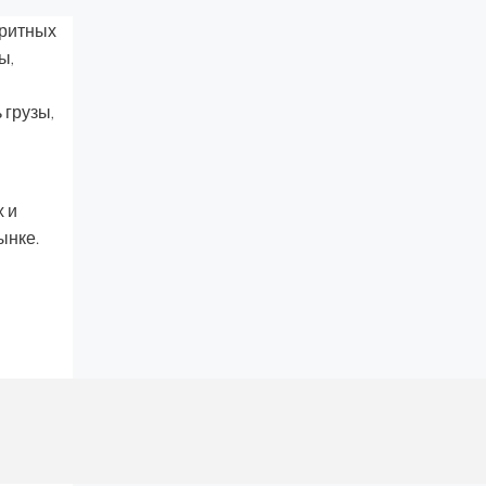
аритных
ы,
 грузы,
х и
ынке.