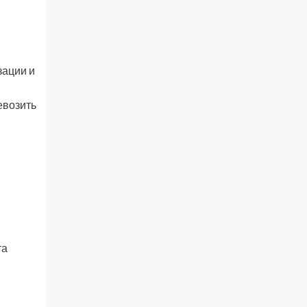
зации и
евозить
та