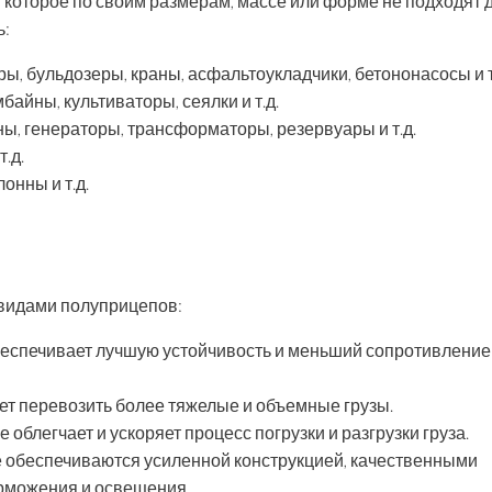
 которое по своим размерам, массе или форме не подходят 
ь:
ы, бульдозеры, краны, асфальтоукладчики, бетононасосы и т
байны, культиваторы, сеялки и т.д.
ы, генераторы, трансформаторы, резервуары и т.д.
.д.
онны и т.д.
видами полуприцепов:
обеспечивает лучшую устойчивость и меньший сопротивление
ет перевозить более тяжелые и объемные грузы.
облегчает и ускоряет процесс погрузки и разгрузки груза.
е обеспечиваются усиленной конструкцией, качественными
рможения и освещения.