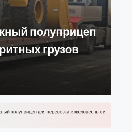
ежный полуприцеп
аритных грузов
ежный полуприцеп для перевозки тяжеловесных и