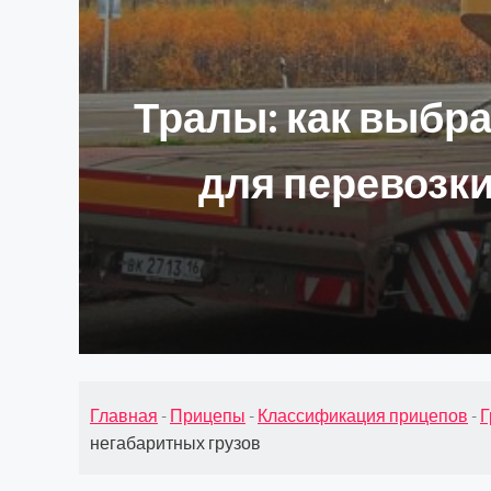
Тралы: как выбр
для перевозки
Главная
-
Прицепы
-
Классификация прицепов
-
Г
негабаритных грузов