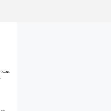
 осей,
: